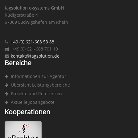
tagsolution e-systems GmbH
Rüdigerstraße 4
67069 Ludwigshafen am Rhein
+49 (0) 621-668 53 88
+49 (0) 621-668 701 19
kontakt@tagsolution.de
Bereiche
Informationen zur Agentur
Übersicht Leistungsbereiche
Projekte und Referenzen
Aktuelle Jobangebote
Kooperationen